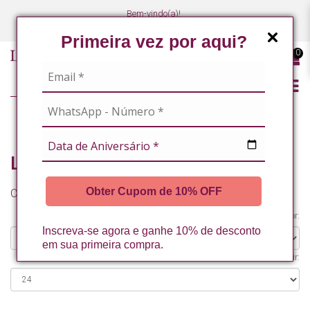
Bem-vindo(a)!
(47) 3027-7449
(47) 3027-7449
Primeira vez por aqui?
0
LINHA PROFISSIONAL
Linha Profissional
Obter Cupom de 10% OFF
Comparação de produtos (0)
Organizar por:
Inscreva-se agora e ganhe 10% de desconto
em sua primeira compra.
Exibir: