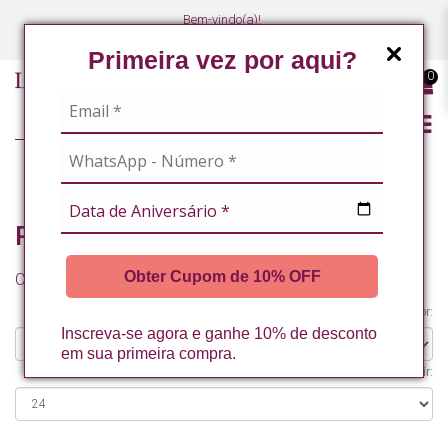
Bem-vindo(a)!
(47) 3027-7449
(47) 3027-7449
Primeira vez por aqui?
0
ROSTO
Rosto
Obter Cupom de 10% OFF
Comparação de produtos (0)
Organizar por:
Inscreva-se agora e ganhe 10% de desconto
em sua primeira compra.
Exibir: