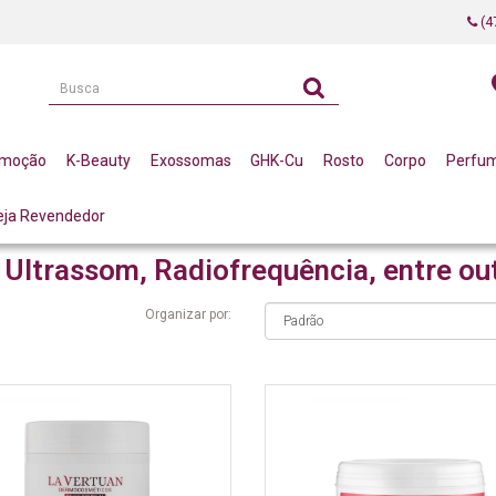
(4
omoção
K-Beauty
Exossomas
GHK-Cu
Rosto
Corpo
Perfu
eja Revendedor
ICISTAS CORPORAIS
TECNOLOGIA ASSOCIADA (LASER, ULTRASSOM, RADIOF
 Ultrassom, Radiofrequência, entre ou
Organizar por: