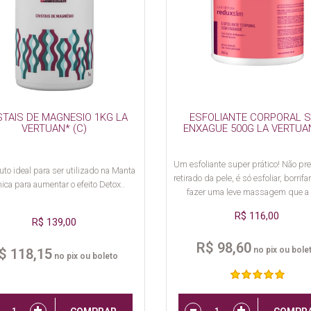
STAIS DE MAGNESIO 1KG LA
ESFOLIANTE CORPORAL 
VERTUAN* (C)
ENXAGUE 500G LA VERTUAN
Um esfoliante super prático! Não pre
to ideal para ser utilizado na Manta
retirado da pele, é só esfoliar, borrifa
ica para aumentar o efeito Detox..
fazer uma leve massagem que a 
absorve.
R$ 116,00
R$ 139,00
R$ 98,60
no pix ou bole
$ 118,15
no pix ou boleto