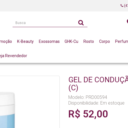
(4
omoção
K-Beauty
Exossomas
GHK-Cu
Rosto
Corpo
Perfu
eja Revendedor
ICISTAS CORPORAIS
TECNOLOGIA ASSOCIADA (LASER, ULTRASSOM, RADIOF
GEL DE CONDUÇÃ
(C)
Modelo: PRD00594
Disponibilidade:
Em estoque
R$ 52,00