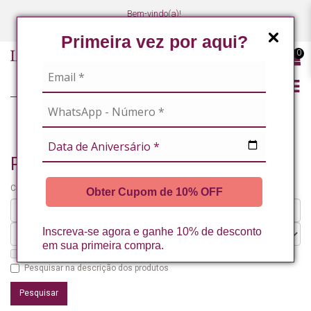
Bem-vindo(a)!
(47) 3027-7449
(47) 3027-7449
Primeira vez por aqui?
0
PESQUISANDO POR
Pesquisando por
Critérios da pesquisa:
Obter Cupom de 10% OFF
Inscreva-se agora e ganhe 10% de desconto
em sua primeira compra.
Pesquisar nos subdepartamentos
Pesquisar na descrição dos produtos