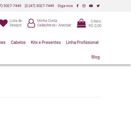
7) 3027-7449
(47) 3027-7449
Siga-nos
Lista de
Minha Conta
0
Itens
Desejos
Cadastre-se
/
Acessar
R$ 0,00
mes
Cabelos
Kits e Presentes
Linha Profissional
Blog