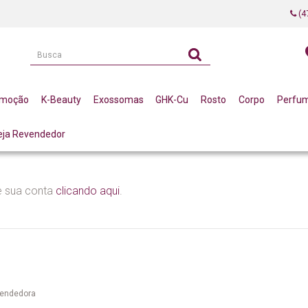
(4
omoção
K-Beauty
Exossomas
GHK-Cu
Rosto
Corpo
Perfu
eja Revendedor
e sua conta
clicando aqui
.
evendedora