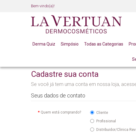
Bem-vindo(a)!
Derma Quiz
Simpósio
Todas as Categorias
Pr
S
MINHA CONTA
CADASTRE-SE
Cadastre sua conta
Se você já tem uma conta em nossa loja, acess
Seus dados de contato
Quem está comprando?
Cliente
Profissional
Distribuidor/Clinica R