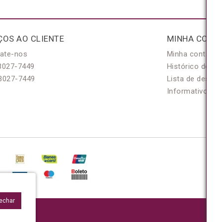
ÇOS AO CLIENTE
MINHA CONT
ate-nos
Minha conta
3027-7449
Histórico de pe
3027-7449
Lista de desejo
Informativo
Fechar
95/0001-48