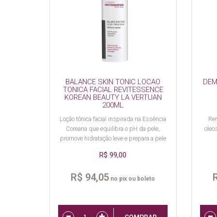
BALANCE SKIN TONIC LOCAO
DEM
TONICA FACIAL REVITESSENCE
KOREAN BEAUTY LA VERTUAN
200ML
Loção tônica facial inspirada na Essência
Rem
Coreana que equilibra o pH da pele,
oleo
promove hidratação leve e prepara a pele
para protocolos profissionais em cabine e
R$ 99,00
rotinas de skincare.
R$ 94,05
no pix ou boleto