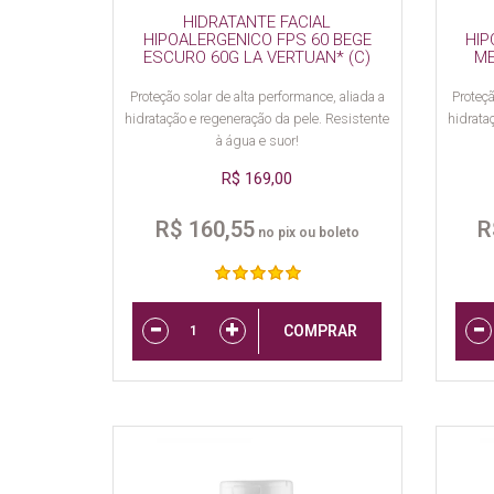
HIDRATANTE FACIAL
HIPOALERGENICO FPS 60 BEGE
HIP
ESCURO 60G LA VERTUAN* (C)
ME
Proteção solar de alta performance, aliada a
Proteçã
hidratação e regeneração da pele. Resistente
hidrata
à água e suor!
R$ 169,00
R$ 160,55
R
no pix ou boleto
COMPRAR