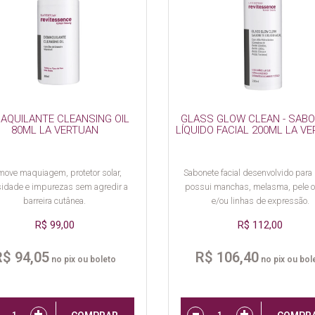
AQUILANTE CLEANSING OIL
GLASS GLOW CLEAN - SAB
80ML LA VERTUAN
LÍQUIDO FACIAL 200ML LA V
ove maquiagem, protetor solar,
Sabonete facial desenvolvido par
sidade e impurezas sem agredir a
possui manchas, melasma, pele o
barreira cutânea.
e/ou linhas de expressão.
R$ 99,00
R$ 112,00
R$ 94,05
R$ 106,40
no pix ou boleto
no pix ou bol