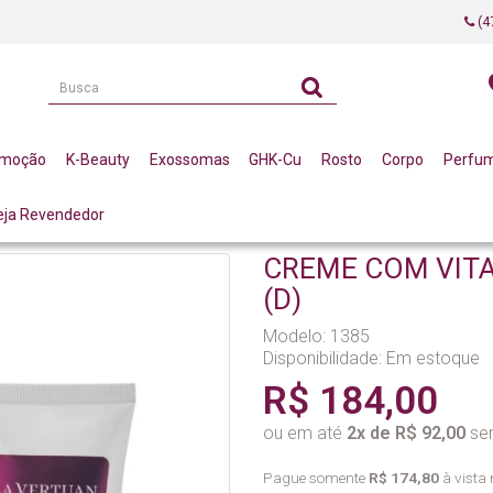
(4
omoção
K-Beauty
Exossomas
GHK-Cu
Rosto
Corpo
Perfu
eja Revendedor
INA C 60 G LA VERTUAN* (D)
CREME COM VITA
(D)
Modelo: 1385
Disponibilidade:
Em estoque
R$ 184,00
ou em até
2x de R$ 92,00
sem
Pague somente
R$ 174,80
à vista 