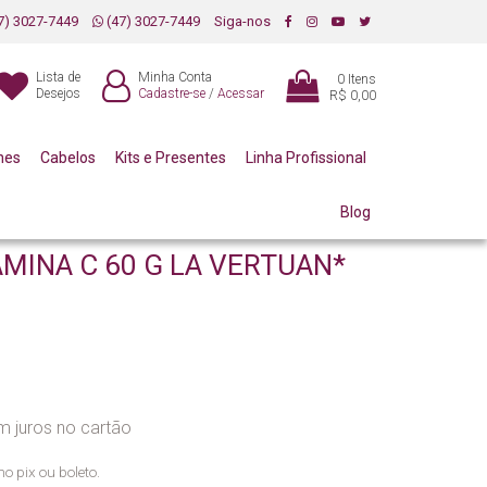
7) 3027-7449
(47) 3027-7449
Siga-nos
Lista de
Minha Conta
0
Itens
Desejos
Cadastre-se
/
Acessar
R$ 0,00
mes
Cabelos
Kits e Presentes
Linha Profissional
Blog
MINA C 60 G LA VERTUAN*
 juros no cartão
no pix ou boleto.