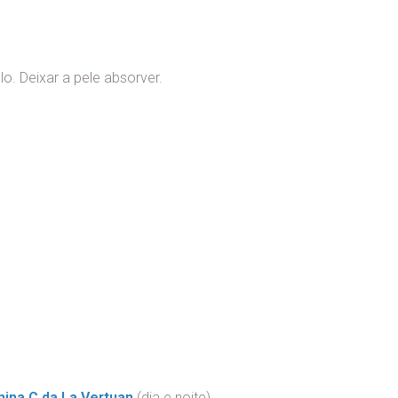
o. Deixar a pele absorver.
ina C da La Vertuan
(dia e noite)