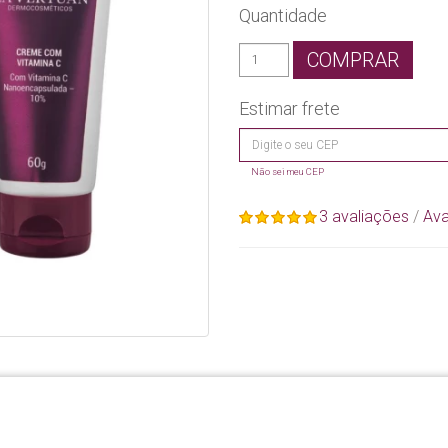
Quantidade
COMPRAR
Estimar frete
Não sei meu CEP
3 avaliações
/
Ava