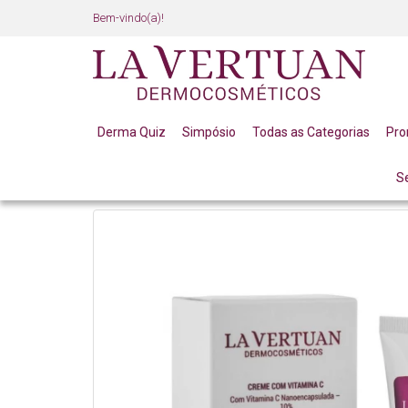
Bem-vindo(a)!
Derma Quiz
Simpósio
Todas as Categorias
Pr
S
LINHA PROFISSIONAL
FACIAL
CREME COM VITAM