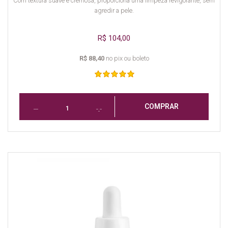
Com textura suave e cremosa, proporciona uma limpeza revigorante, sem
agredir a pele.
R$ 104,00
R$ 88,40
no pix ou boleto
COMPRAR