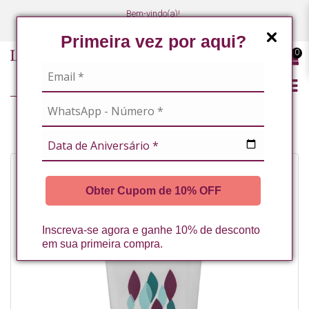
Bem-vindo(a)!
(47) 3027-7449
(47) 3027-7449
Primeira vez por aqui?
0
CREME COM VITAMINA C 150G LA VERTUAN* (D)
Obter Cupom de 10% OFF
Inscreva-se agora e ganhe 10% de desconto
em sua primeira compra.