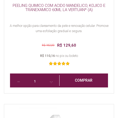
PEELING QUIMICO COM ACIDO MANDELICO, KOJICO E
TRANEXAMICO 60ML LA VERTUAN* (A)
A melhor opção para clareamento da pele e renovação celular. Promove
uma esfoliação gradual e segura.
R$ 129,60
R$ 162,00
R$ 110,16
no pix ou boleto
COMPRAR