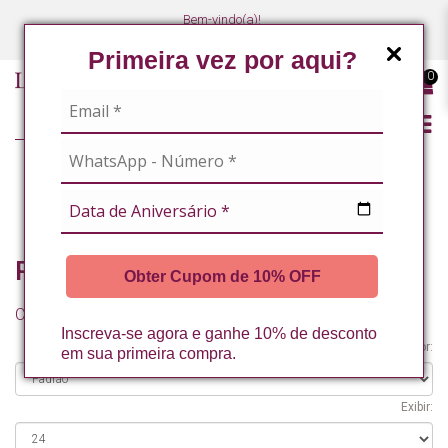
Bem-vindo(a)!
(47) 3027-7449
(47) 3027-7449
Primeira vez por aqui?
0
LINHA PROFISSIONAL
MASSOTERAPEUTAS / ESTETICISTAS CORPORAIS
REFIL CORPORAL
REFIL CORPORAL
Obter Cupom de 10% OFF
Comparação de produtos (0)
Inscreva-se agora e ganhe 10% de desconto
Organizar por:
em sua primeira compra.
Exibir: