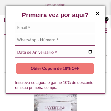
Bem-vindo(a)!
(47) 3027-7449
(47) 3027-7449
Primeira vez por aqui?
0
LINHA PROFISSIONAL
MASSOTERAPEUTAS / ESTETICISTAS CORPORAIS
REFIL CORPORAL
CREME DE EUCALIPTO 30G LA VERTUAN* (C)
Obter Cupom de 10% OFF
Inscreva-se agora e ganhe 10% de desconto
em sua primeira compra.