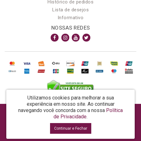
Histórico de pedidos
Lista de desejos
Informativo
NOSSAS REDES
Utilizamos cookies para melhorar a sua
experiência em nosso site.
Ao continuar
navegando você concorda com a nossa
Política
AROMA & MAGIA MANUF DE PROD COSMECEUTICOS LTDA EPP - CNPJ: 81.362.295/0001-48
de Privacidade
.
Rua da Prosperidade, 480 - Araquari - SC - CEP: 89245-000
Continuar e Fechar
La Vertuan © 2026
Desenvolvido por
88digital