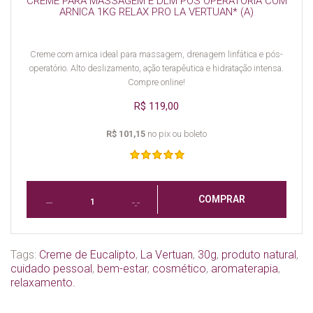
CREME PARA MASSAGEM E DLM POS OPERATORIA COM
ARNICA 1KG RELAX PRO LA VERTUAN* (A)
Creme com arnica ideal para massagem, drenagem linfática e pós-
operatório. Alto deslizamento, ação terapêutica e hidratação intensa.
Compre online!
R$ 119,00
R$ 101,15
no pix ou boleto
COMPRAR
Tags:
Creme de Eucalipto
,
La Vertuan
,
30g
,
produto natural
,
cuidado pessoal
,
bem-estar
,
cosmético
,
aromaterapia
,
relaxamento.