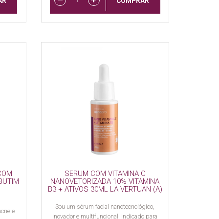
AR
COMPRAR
COM
SERUM COM VITAMINA C
RBUTIM
NANOVETORIZADA 10% VITAMINA
B3 + ATIVOS 30ML LA VERTUAN (A)
Sou um sérum facial nanotecnológico,
acne e
inovador e multifuncional. Indicado para