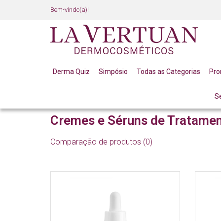
Bem-vindo(a)!
Derma Quiz
Simpósio
Todas as Categorias
Pr
S
LINHA PROFISSIONAL
FACIAL
CREMES E SÉRU
Cremes e Séruns de Tratame
Comparação de produtos (0)