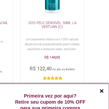
ACIAL
SOS PELE SENSIVEL 30ML LA
VERTUAN (C)
Um tratamento intensivo e 100% natural,
o e
desenvolvido especialmente para hidratar,
equilibrar e restaurar peles sensíveis.
R$ 144,00
R$ 122,40
no pix ou boleto
to
AR
COMPRAR
Primeira vez por aqui?
Retire seu cupom de 10% OFF
para sua primeira compra