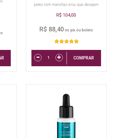
os.
peles com manchas e/ou que desejam
prevenir o envelhecimento.
R$ 104,00
R$ 88,40
no pix ou boleto
to
AR
COMPRAR