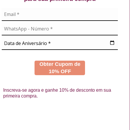
Exibindo de 1 a 12 do total de 12 (1 páginas)
A
NOSSAS REDES
didos
s
Obter Cupom de
10% OFF
Inscreva-se agora e ganhe 10% de desconto em sua
primeira compra.