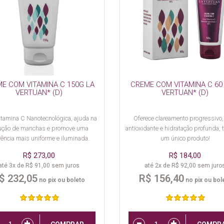
E COM VITAMINA C 150G LA
CREME COM VITAMINA C 60
VERTUAN* (D)
VERTUAN* (D)
tamina C Nanotecnológica, ajuda na
Oferece clareamento progressivo,
ução de manchas e promove uma
antioxidante e hidratação profunda,
ência mais uniforme e iluminada.
um único produto!
R$ 273,00
R$ 184,00
até 3x de R$ 91,00 sem juros
até 2x de R$ 92,00 sem juro
$ 232,05
R$ 156,40
no pix ou boleto
no pix ou bol