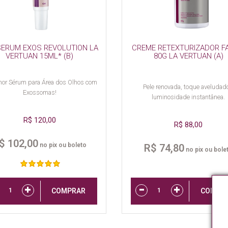
SERUM EXOS REVOLUTION LA
CREME RETEXTURIZADOR F
VERTUAN 15ML* (B)
80G LA VERTUAN (A)
hor Sérum para Área dos Olhos com
Pele renovada, toque aveludad
Exossomas!
luminosidade instantânea.
R$ 120,00
R$ 88,00
$ 102,00
no pix ou boleto
R$ 74,80
no pix ou bole
COMPRAR
COMPR