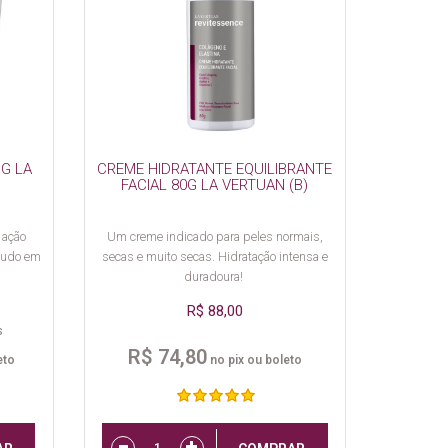
 G LA
CREME HIDRATANTE EQUILIBRANTE
FACIAL 80G LA VERTUAN (B)
 ação
Um creme indicado para peles normais,
 tudo em
secas e muito secas. Hidratação intensa e
duradoura!
R$ 88,00
s
R$ 74,80
eto
no pix ou boleto