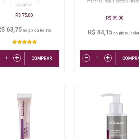
manchas, reduz poros dilatad
sensíveis.
R$ 75,00
R$ 99,00
R$ 63,75
no pix ou boleto
R$ 84,15
no pix ou bole
COMPRAR
COMPR