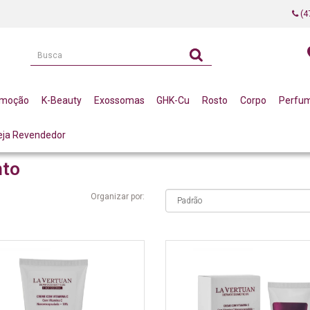
(4
omoção
K-Beauty
Exossomas
GHK-Cu
Rosto
Corpo
Perfu
eja Revendedor
NS DE TRATAMENTO
nto
Organizar por: