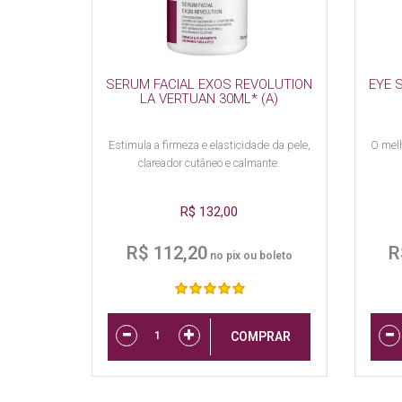
SERUM FACIAL EXOS REVOLUTION
EYE 
LA VERTUAN 30ML* (A)
Estimula a firmeza e elasticidade da pele,
O mel
clareador cutâneo e calmante.
R$ 132,00
R$ 112,20
R
no pix ou boleto
COMPRAR