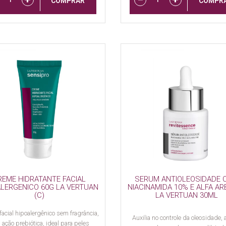
COMPRAR
COMPR
REME HIDRATANTE FACIAL
SERUM ANTIOLEOSIDADE 
ALERGENICO 60G LA VERTUAN
NIACINAMIDA 10% E ALFA A
(C)
LA VERTUAN 30ML
acial hipoalergênico sem fragrância,
Auxilia no controle da oleosidade, 
ação prebiótica, ideal para peles