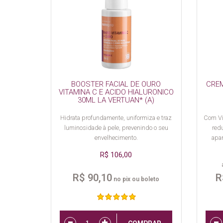
BOOSTER FACIAL DE OURO
CREM
VITAMINA C E ACIDO HIALURONICO
30ML LA VERTUAN* (A)
Hidrata profundamente, uniformiza e traz
Com Vi
luminosidade à pele, prevenindo o seu
red
envelhecimento.
apar
R$ 106,00
R$ 90,10
R
no pix ou boleto