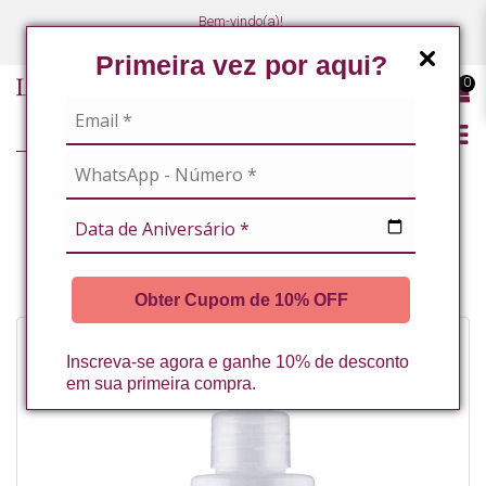
Bem-vindo(a)!
(47) 3027-7449
(47) 3027-7449
Primeira vez por aqui?
0
LINHA PROFISSIONAL
FACIAL
CREMES E SÉRUNS DE TRATAMENTO
CREME RETEXTURIZADOR FACIAL 80G LA VERTUAN (A)
Obter Cupom de 10% OFF
Inscreva-se agora e ganhe 10% de desconto
em sua primeira compra.