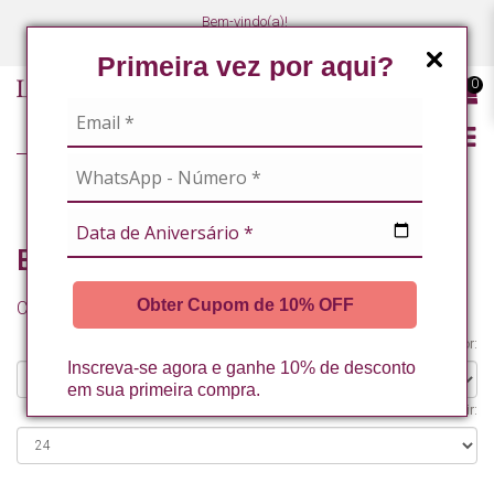
Bem-vindo(a)!
(47) 3027-7449
(47) 3027-7449
Primeira vez por aqui?
0
CORPO
BANHO PREMIUM
Banho Premium
Obter Cupom de 10% OFF
Comparação de produtos (0)
Organizar por:
Inscreva-se agora e ganhe 10% de desconto
em sua primeira compra.
Exibir: