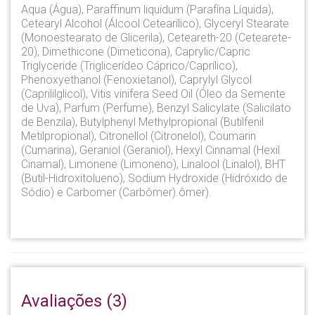
Aqua (Água), Paraffinum liquidum (Parafína Líquida),
Cetearyl Alcohol (Álcool Cetearílico), Glyceryl Stearate
(Monoestearato de Glicerila), Ceteareth-20 (Cetearete-
20), Dimethicone (Dimeticona), Caprylic/Capric
Triglyceride (Triglicerídeo Cáprico/Caprílico),
Phenoxyethanol (Fenoxietanol), Caprylyl Glycol
(Caprililglicol), Vitis vinifera Seed Oil (Óleo da Semente
de Uva), Parfum (Perfume), Benzyl Salicylate (Salicilato
de Benzila), Butylphenyl Methylpropional (Butilfenil
Metilpropional), Citronellol (Citronelol), Coumarin
(Cumarina), Geraniol (Geraniol), Hexyl Cinnamal (Hexil
Cinamal), Limonene (Limoneno), Linalool (Linalol), BHT
(Butil-Hidroxitolueno), Sodium Hydroxide (Hidróxido de
Sódio) e Carbomer (Carbômer).ômer).
Avaliações (3)