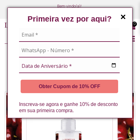
Bem-vindo(a)!
(47) 3027-7449
(47) 3027-7449
Primeira vez por aqui?
0
CORPO
BANHO PREMIUM
LOCAO HIDRATANTE CORPORAL CEREJA E AVELA 200ML LA VERTUAN
(B)
Obter Cupom de 10% OFF
Inscreva-se agora e ganhe 10% de desconto
em sua primeira compra.