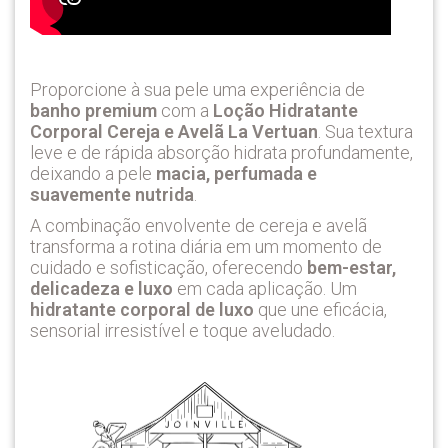
Proporcione à sua pele uma experiência de
banho premium
com a
Loção Hidratante
Corporal Cereja e Avelã La Vertuan
. Sua textura
leve e de rápida absorção hidrata profundamente,
deixando a pele
macia, perfumada e
suavemente nutrida
.
A combinação envolvente de cereja e avelã
transforma a rotina diária em um momento de
cuidado e sofisticação, oferecendo
bem-estar,
delicadeza e luxo
em cada aplicação. Um
hidratante corporal de luxo
que une eficácia,
sensorial irresistível e toque aveludado.