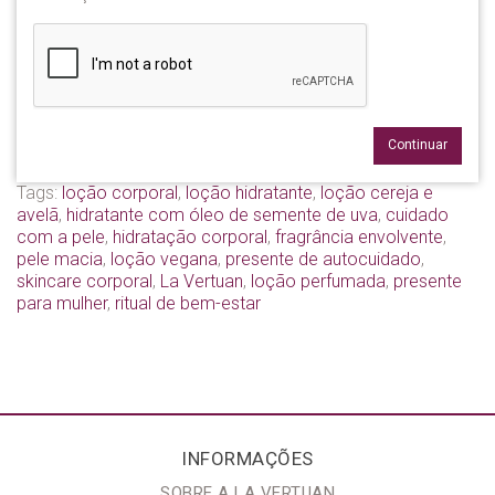
Continuar
Tags:
loção corporal
,
loção hidratante
,
loção cereja e
avelã
,
hidratante com óleo de semente de uva
,
cuidado
com a pele
,
hidratação corporal
,
fragrância envolvente
,
pele macia
,
loção vegana
,
presente de autocuidado
,
skincare corporal
,
La Vertuan
,
loção perfumada
,
presente
para mulher
,
ritual de bem-estar
INFORMAÇÕES
SOBRE A LA VERTUAN