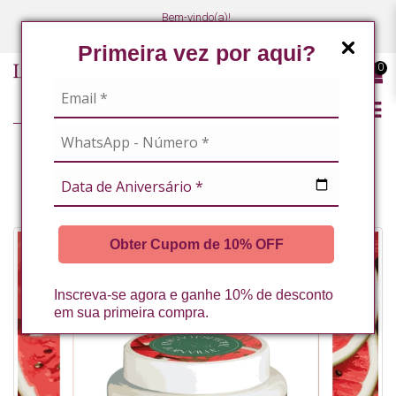
Bem-vindo(a)!
(47) 3027-7449
(47) 3027-7449
Primeira vez por aqui?
0
CORPO
BANHO PREMIUM
ESFOLIANTE CORPORAL MELANCIA 200G LA VERTUAN (C)
Obter Cupom de 10% OFF
Inscreva-se agora e ganhe 10% de desconto
em sua primeira compra.