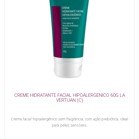
CREME HIDRATANTE FACIAL HIPOALERGENICO 60G LA
VERTUAN (C)
Creme facial hipoalergênico sem fragrância, com ação prebiótica, ideal
para peles sensíveis.