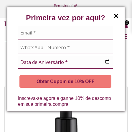
Bem-vindo(a)!
(47) 3027-7449
(47) 3027-7449
Primeira vez por aqui?
0
LINHA PROFISSIONAL
FACIAL
CREMES E SÉRUNS DE TRATAMENTO
SOS PELE SENSIVEL 30ML LA VERTUAN (C)
Obter Cupom de 10% OFF
Inscreva-se agora e ganhe 10% de desconto
em sua primeira compra.