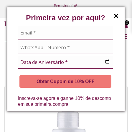
Bem-vindo(a)!
(47) 3027-7449
(47) 3027-7449
Primeira vez por aqui?
0
LINHA PROFISSIONAL
FACIAL
CREMES E SÉRUNS DE TRATAMENTO
CREME HIDRATANTE EQUILIBRANTE FACIAL 80G LA VERTUAN (B)
Obter Cupom de 10% OFF
Inscreva-se agora e ganhe 10% de desconto
em sua primeira compra.