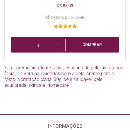
R$ 88,00
R$ 74,80
no pix ou boleto
COMPRAR
Tags:
creme hidratante facial
,
equilíbrio da pele
,
hidratação
facial
,
La Vertuan
,
cuidados com a pele
,
creme para o
rosto
,
hidratação diária
,
80g
,
pele saudável
,
pele
equilibrada
,
skincare
,
homecare
INFORMAÇÕES