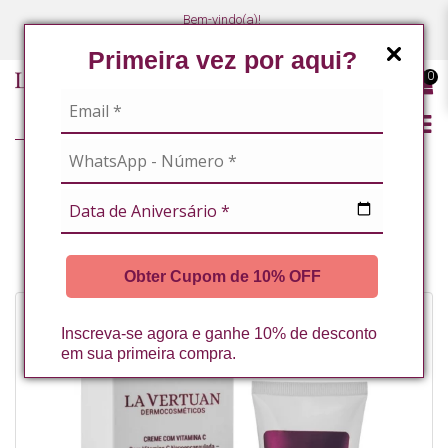
Bem-vindo(a)!
(47) 3027-7449
(47) 3027-7449
Primeira vez por aqui?
0
LINHA PROFISSIONAL
FACIAL
CREMES E SÉRUNS DE TRATAMENTO
CREME COM VITAMINA C 60 G LA VERTUAN* (D)
Obter Cupom de 10% OFF
Inscreva-se agora e ganhe 10% de desconto
em sua primeira compra.