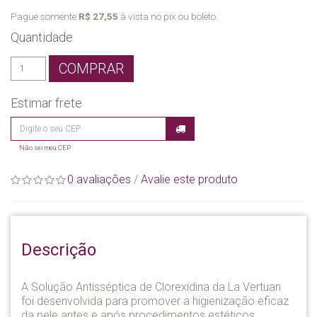
Pague somente
R$ 27,55
à vista no pix ou boleto.
Quantidade
COMPRAR
Estimar frete
Não sei meu CEP
0 avaliações
/
Avalie este produto
Descrição
A Solução Antisséptica de Clorexidina da La Vertuan
foi desenvolvida para promover a higienização eficaz
da pele antes e após procedimentos estéticos,