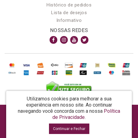
Histórico de pedidos
Lista de desejos
Informativo
NOSSAS REDES
Utilizamos cookies para melhorar a sua
experiência em nosso site.
Ao continuar
navegando você concorda com a nossa
Política
AROMA & MAGIA MANUF DE PROD COSMECEUTICOS LTDA EPP - CNPJ: 81.362.295/0001-48
de Privacidade
.
Rua da Prosperidade, 480 - Araquari - SC - CEP: 89245-000
Continuar e Fechar
La Vertuan © 2026
Desenvolvido por
88digital