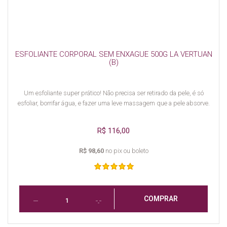
ESFOLIANTE CORPORAL SEM ENXAGUE 500G LA VERTUAN
(B)
Um esfoliante super prático! Não precisa ser retirado da pele, é só
esfoliar, borrifar água, e fazer uma leve massagem que a pele absorve.
R$ 116,00
R$ 98,60
no pix ou boleto
COMPRAR