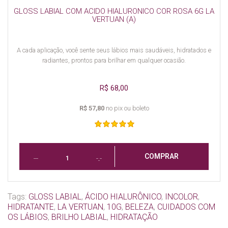
GLOSS LABIAL COM ACIDO HIALURONICO COR ROSA 6G LA
VERTUAN (A)
A cada aplicação, você sente seus lábios mais saudáveis, hidratados e
radiantes, prontos para brilhar em qualquer ocasião.
R$ 68,00
R$ 57,80
no pix ou boleto
COMPRAR
Tags:
GLOSS LABIAL
,
ÁCIDO HIALURÔNICO
,
INCOLOR
,
HIDRATANTE
,
LA VERTUAN
,
10G
,
BELEZA
,
CUIDADOS COM
OS LÁBIOS
,
BRILHO LABIAL
,
HIDRATAÇÃO