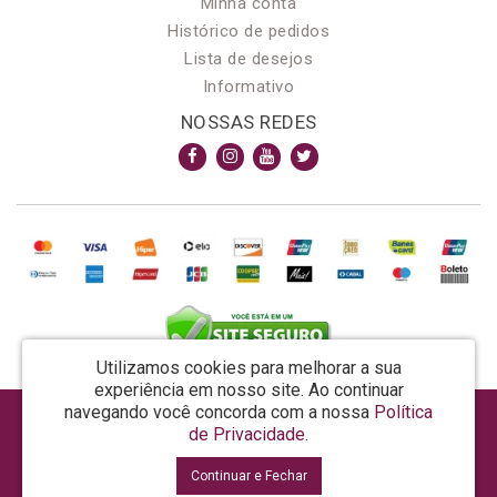
Minha conta
Histórico de pedidos
Lista de desejos
Informativo
NOSSAS REDES
Utilizamos cookies para melhorar a sua
experiência em nosso site.
Ao continuar
navegando você concorda com a nossa
Política
AROMA & MAGIA MANUF DE PROD COSMECEUTICOS LTDA EPP - CNPJ: 81.362.295/0001-48
de Privacidade
.
Rua da Prosperidade, 480 - Araquari - SC - CEP: 89245-000
Continuar e Fechar
La Vertuan © 2026