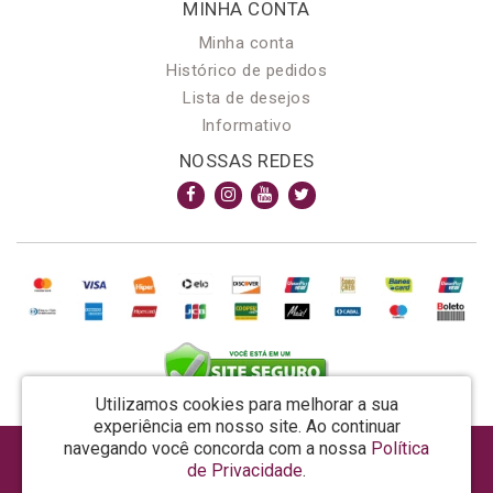
MINHA CONTA
Minha conta
Histórico de pedidos
Lista de desejos
Informativo
NOSSAS REDES
Utilizamos cookies para melhorar a sua
experiência em nosso site.
Ao continuar
navegando você concorda com a nossa
Política
AROMA & MAGIA MANUF DE PROD COSMECEUTICOS LTDA EPP - CNPJ: 81.362.295/0001-48
de Privacidade
.
Rua da Prosperidade, 480 - Araquari - SC - CEP: 89245-000