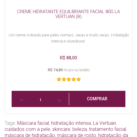
CREME HIDRATANTE EQUILIBRANTE FACIAL 80G LA
VERTUAN (B)
Um creme indicado para peles normais, secas e muito secas. Hidratação
intensa e duradoura!
R$ 88,00
R$ 74,80
no pix ou boleto
COMPRAR
Tags:
Máscara facial
,
hidratação intensa
,
La Vertuan
,
cuidados com a pele
,
skincare
,
beleza
,
tratamento facial
,
máscara de hidratação
,
máscara de rosto
,
hidratação da