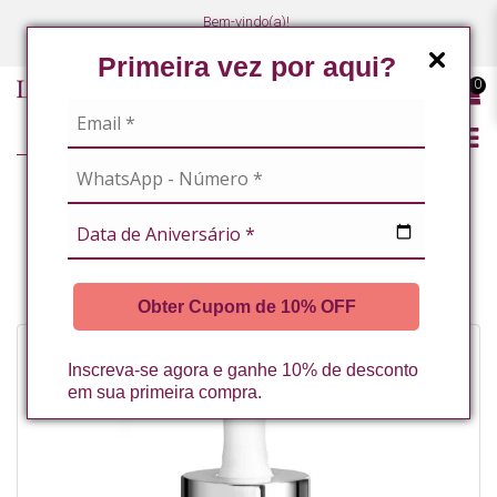
Bem-vindo(a)!
(47) 3027-7449
(47) 3027-7449
Primeira vez por aqui?
0
LINHA PROFISSIONAL
SERUM ANTIOLEOSIDADE COM NIACINAMIDA 10% E ALFA ARBUTIM LA
VERTUAN 30ML
Obter Cupom de 10% OFF
Inscreva-se agora e ganhe 10% de desconto
em sua primeira compra.