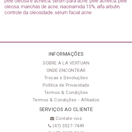
pele oleosa e acneica
,
sérum para acne
,
pele acneica
,
pele
oleosa
,
manchas de acne
,
niacinamida 10%
,
alfa arbutin
,
controle da oleosidade
,
sérum facial acne
INFORMAÇÕES
SOBRE A LA VERTUAN
ONDE ENCONTRAR
Trocas e Devoluções
Política de Privacidade
Termos & Condições
Termos & Condições - Afiliados
SERVIÇOS AO CLIENTE
Contate-nos
(47) 3027-7449