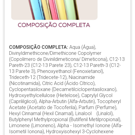
COMPOSIÇÃO COMPLETA:
Aqua (Água),
Divinyldimethicone/Dimethicone Copolymer
(Copolímero de Divinildimeticona/ Dimeticona), C12-13
Pareth-23 (C12-13 Parete 23), C12-13 Pareth-3 (C12-
13 Parete 3), Phenoxyethanol (Fenoxietanol),
Trideceth-12 (Tridecete-12), Niacinamide
(Nicotinamida), Citric Acid (Ácido Cítrico),
Cyclopentasiloxane (Decametilciclopentasiloxano),
Hydroxyethylcellulose (Hietelose), Caprylyl Glycol
(Caprililglicol), Alpha-Arbutin (Alfa-Arbutin), Tocopheryl
Acetate (Acetato de Tocoferila), Parfum (Perfume),
Hexyl Cinnamal (Hexil Cinamal), Linalool (Linalol),
Butylphenyl Methylpropional (Butilfenil Metilpropional),
Limonene (Limoneno), Alpha - Isomethyl Ionone (Alfa-
Isometil Ionona), Hydroxyisohexyl 3-Cyclohexene