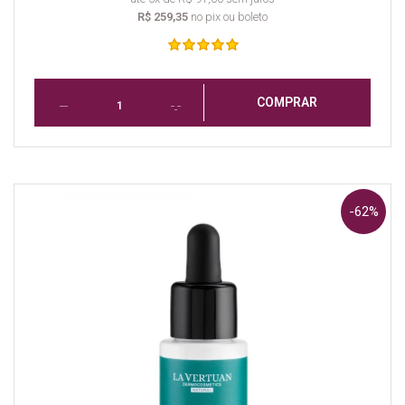
R$ 259,35
no pix ou boleto
COMPRAR
-62%