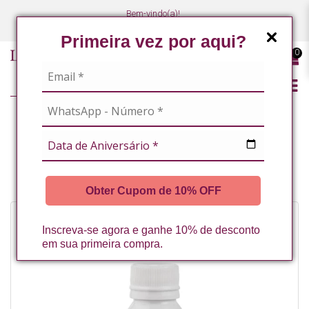
Bem-vindo(a)!
(47) 3027-7449
(47) 3027-7449
Primeira vez por aqui?
0
PROMOÇÃO
PEELING QUIMICO COM ACIDO MANDELICO, KOJICO E TRANEXAMICO
60ML LA VERTUAN* (A)
Obter Cupom de 10% OFF
-20%
Inscreva-se agora e ganhe 10% de desconto
em sua primeira compra.