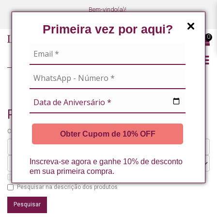
Bem-vindo(a)!
(47) 3027-7449
(47) 3027-7449
Primeira vez por aqui?
0
PESQUISANDO POR
Pesquisando por
Critérios da pesquisa:
Obter Cupom de 10% OFF
Inscreva-se agora e ganhe 10% de desconto
em sua primeira compra.
Pesquisar nos subdepartamentos
Pesquisar na descrição dos produtos