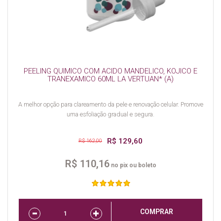
PEELING QUIMICO COM ACIDO MANDELICO, KOJICO E
TRANEXAMICO 60ML LA VERTUAN* (A)
A melhor opção para clareamento da pele e renovação celular. Promove
uma esfoliação gradual e segura.
R$ 129,60
R$ 162,00
R$ 110,16
no pix ou boleto
COMPRAR