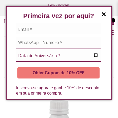
Bem-vindo(a)!
(47) 3027-7449
(47) 3027-7449
Primeira vez por aqui?
0
LINHA PROFISSIONAL
PEELING QUIMICO COM ACIDO MANDELICO, KOJICO E TRANEXAMICO
60ML LA VERTUAN* (A)
Obter Cupom de 10% OFF
-20%
Inscreva-se agora e ganhe 10% de desconto
em sua primeira compra.