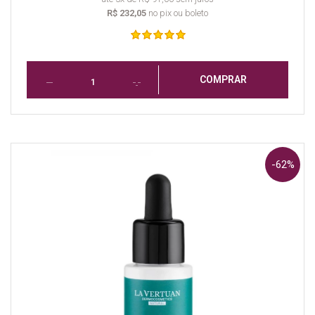
R$ 232,05
no pix ou boleto
COMPRAR
-62%