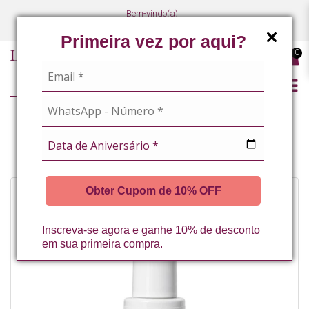
Bem-vindo(a)!
(47) 3027-7449
(47) 3027-7449
Primeira vez por aqui?
0
LINHA PROFISSIONAL
FACIAL
FLUIDO C-LUMINOUS FPS 60 LA VERTUAN 30ML
Obter Cupom de 10% OFF
Inscreva-se agora e ganhe 10% de desconto
em sua primeira compra.