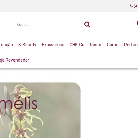
(4
omoção
K-Beauty
Exossomas
GHK-Cu
Rosto
Corpo
Perfu
eja Revendedor
DSTRINGENTE, CALMANTE E EQUILIBRANTE PARA A PELE