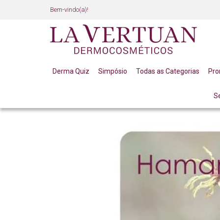
Bem-vindo(a)!
Derma Quiz
Simpósio
Todas as Categorias
Pr
S
BLOG
BLOG DE SKINCARE
HAMAMÉLIS: AÇÃO A