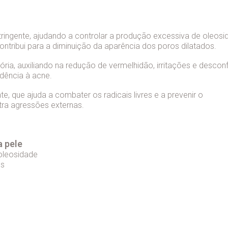
ingente, ajudando a controlar a produção excessiva de oleosi
ontribui para a diminuição da aparência dos poros dilatados.
ória, auxiliando na redução de vermelhidão, irritações e desconf
ndência à acne.
e, que ajuda a combater os radicais livres e a prevenir o
ra agressões externas.
a pele
 oleosidade
os