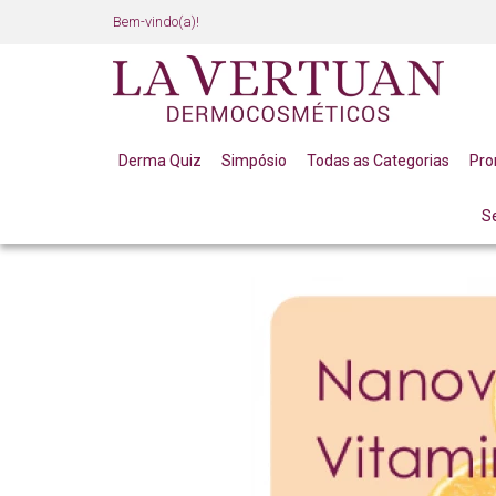
Bem-vindo(a)!
Derma Quiz
Simpósio
Todas as Categorias
Pr
S
BLOG
BLOG DE SKINCARE
VITAMINA C NANOV