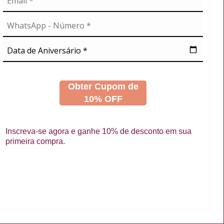
A
NOSSAS REDES
didos
s
Obter Cupom de
10% OFF
Inscreva-se agora e ganhe 10% de desconto em sua
primeira compra.
La Vertuan © 2026
Desenvolvido por
88digital