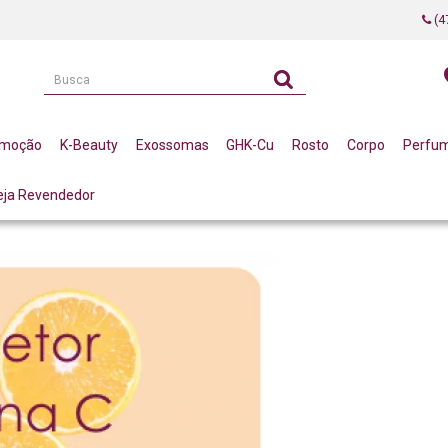
(4
omoção
K-Beauty
Exossomas
GHK-Cu
Rosto
Corpo
Perfu
eja Revendedor
ETORIZADA: ALTA PERFORMANCE ANTIOXIDANTE E LUMINOSIDADE PARA A PELE