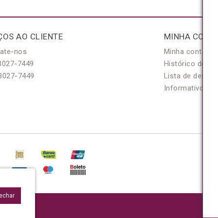
ÇOS AO CLIENTE
MINHA CONT
ate-nos
Minha conta
3027-7449
Histórico de pe
3027-7449
Lista de desejo
Informativo
Fechar
95/0001-48