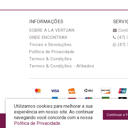
INFORMAÇÕES
SERVI
SOBRE A LA VERTUAN
Cont
ONDE ENCONTRAR
(47) 
Trocas e Devoluções
(47) 
Política de Privacidade
Termos & Condições
Termos & Condições - Afiliados
Utilizamos cookies para melhorar a sua
experiência em nosso site.
Ao continuar
Continuar e 
navegando você concorda com a nossa
AROMA & MAGIA MANUF DE PROD COSMECEUTICOS LTDA EPP - CNPJ: 81.362.2
Política de Privacidade
.
Rua da Prosperidade, 480 - Araquari - SC - CEP: 89245-000