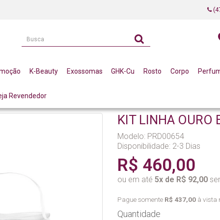
(4
omoção
K-Beauty
Exossomas
GHK-Cu
Rosto
Corpo
Perfu
eja Revendedor
ERTUAN
KIT LINHA OURO 
Modelo: PRD00654
Disponibilidade:
2-3 Dias
R$ 460,00
ou em até
5x de R$ 92,00
sem
Pague somente
R$ 437,00
à vista 
Quantidade