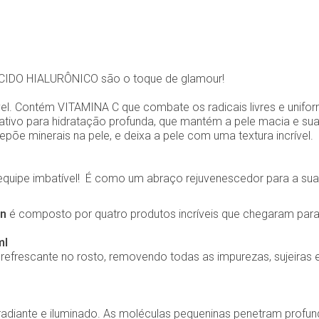
CIDO HIALURÔNICO são o toque de glamour!
vel. Contém VITAMINA C que combate os radicais livres e unifor
vo para hidratação profunda, que mantém a pele macia e suave 
e minerais na pele, e deixa a pele com uma textura incrível.
quipe imbatível! É como um abraço rejuvenescedor para a sua 
an
é composto por quatro produtos incríveis que chegaram para 
ml
frescante no rosto, removendo todas as impurezas, sujeiras
o radiante e iluminado. As moléculas pequeninas penetram prof