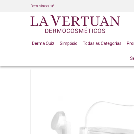
Bem-vindo(a)!
Derma Quiz
Simpósio
Todas as Categorias
Pr
S
VITAMINA C
KIT LINHA OURO E VITAMINA C LA V