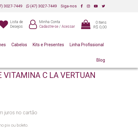
7) 3027-7449
(47) 3027-7449
Siga-nos
Lista de
Minha Conta
0
Itens
Desejos
Cadastre-se
/
Acessar
R$ 0,00
mes
Cabelos
Kits e Presentes
Linha Profissional
Blog
E VITAMINA C LA VERTUAN
 juros no cartão
no pix ou boleto.