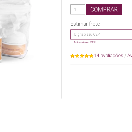
COMPRAR
Estimar frete
Não sei meu CEP
14 avaliações
/
Av