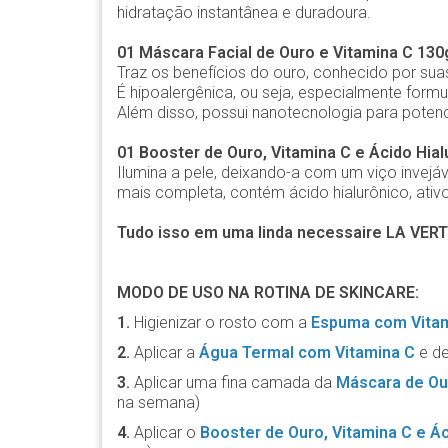
hidratação instantânea e duradoura.
01 Máscara Facial de Ouro e Vitamina C 130
Traz os benefícios do ouro, conhecido por su
É hipoalergênica, ou seja, especialmente formu
Além disso, possui nanotecnologia para potenci
01 Booster de Ouro, Vitamina C e Ácido Hia
Ilumina a pele, deixando-a com um viço invejáv
mais completa, contém ácido hialurônico, ativo
Tudo isso em uma linda necessaire LA VER
MODO DE USO NA ROTINA DE SKINCARE:
1.
Higienizar o rosto com a
Espuma com Vitam
2.
Aplicar a
Água Termal com Vitamina C
e de
3.
Aplicar uma fina camada da
Máscara de Our
na semana)
4.
Aplicar o
Booster de Ouro, Vitamina C e Ác