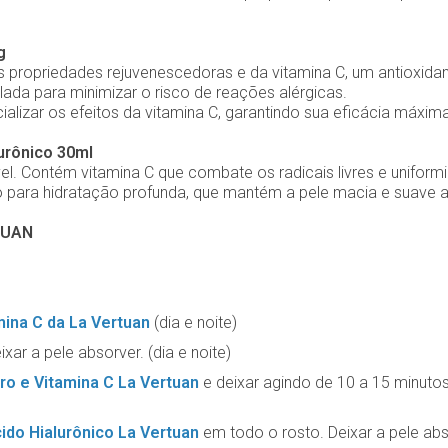
g
as propriedades rejuvenescedoras e da vitamina C, um antioxid
lada para minimizar o risco de reações alérgicas.
alizar os efeitos da vitamina C, garantindo sua eficácia máxim
lurônico 30ml
el. Contém vitamina C que combate os radicais livres e uniform
 para hidratação profunda, que mantém a pele macia e suave alé
TUAN
ina C da La Vertuan
(dia e noite)
ixar a pele absorver. (dia e noite)
o e Vitamina C La Vertuan
e deixar agindo de 10 a 15 minutos
ido Hialurônico La Vertuan
em todo o rosto. Deixar a pele abso