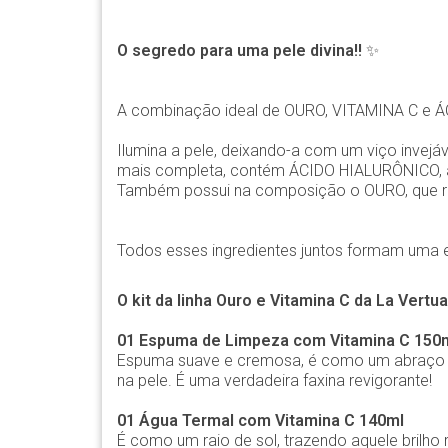
O segredo para uma pele divina!!
✨
A combinação ideal de OURO, VITAMINA C e Á
Ilumina a pele, deixando-a com um viço invejá
mais completa, contém ÁCIDO HIALURÔNICO, ati
Também possui na composição o OURO, que repõ
Todos esses ingredientes juntos formam uma e
O kit da linha Ouro e Vitamina C da La Vertu
01 Espuma de Limpeza com Vitamina C 150
Espuma suave e cremosa, é como um abraço re
na pele. É uma verdadeira faxina revigorante!
01 Água Termal com Vitamina C 140ml
É como um raio de sol, trazendo aquele brilh