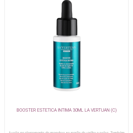
BOOSTER ESTETICA INTIMA 30ML LA VERTUAN (C)
Auxilia no clareamento de manchas na região da virilha e axilas. Também