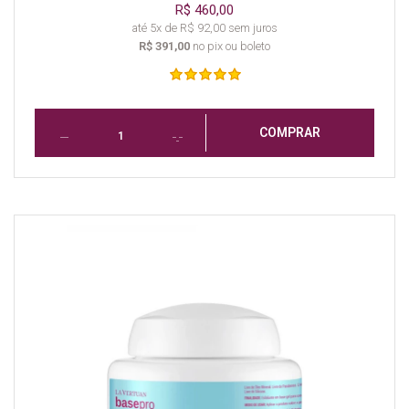
R$ 460,00
até 5x de R$ 92,00 sem juros
R$ 391,00
no pix ou boleto
COMPRAR