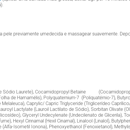
).
m a pele previamente umedecida e massagear suavemente. Depo
 de Sódio Laurete), Cocamidopropyl Betaine (Cocamidopropil 
Folha de Hamamélis), Polyquaternium-7 (Poliquatérnio-7), Butyro
 Melaleuca), Caprylic/ Capric Triglyceride (Triglicerídeo Caprílico
uroyl Lactylate (Lauroil Lactilato de Sódio), Sorbitan Olivate (O
 Glicosídeo), Glyceryl Undecylenate (Undecilenato de Glicerila), 
e), Hexyl Cinnamal (Hexil Cinamal), Linalool (Linalol), Butylpheny
(Alfa-Isometil Ionona), Phenoxyethanol (Fenoxietanol), Methylis