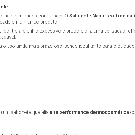
Pele
otina de cuidados com a pele. O
Sabonete Nano Tea Tree da 
vidade em um único produto.
te, controla o brilho excessivo e proporciona uma sensação re
audável.
rna o uso ainda mais prazeroso, sendo ideal tanto para o cuidado
o) um sabonete que alia
alta performance dermocosmética
co