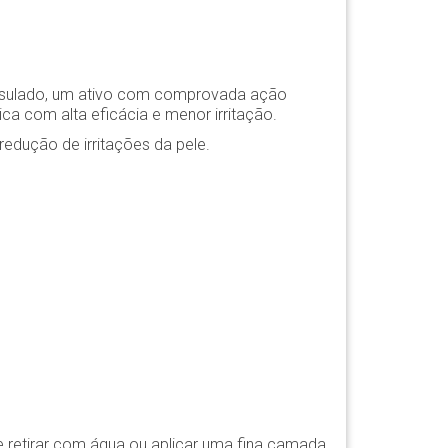
apsulado, um ativo com comprovada ação
ca com alta eficácia e menor irritação.
 redução de irritações da pele.
e retirar com água ou aplicar uma fina camada