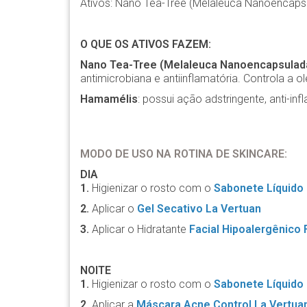
Ativos: Nano Tea-Tree (Melaleuca Nanoencaps
O QUE OS ATIVOS FAZEM:
Nano Tea-Tree (Melaleuca Nanoencapsulad
antimicrobiana e antiinflamatória. Controla a 
Hamamélis
: possui ação adstringente, anti-in
MODO DE USO NA ROTINA DE SKINCARE:
DIA
1.
Higienizar o rosto com o
Sabonete Líquido
2.
Aplicar o
Gel Secativo La Vertuan
3.
Aplicar o Hidratante
Facial Hipoalergênico
NOITE
1.
Higienizar o rosto com o
Sabonete Líquido
2.
Aplicar a
Máscara Acne Control La Vertua