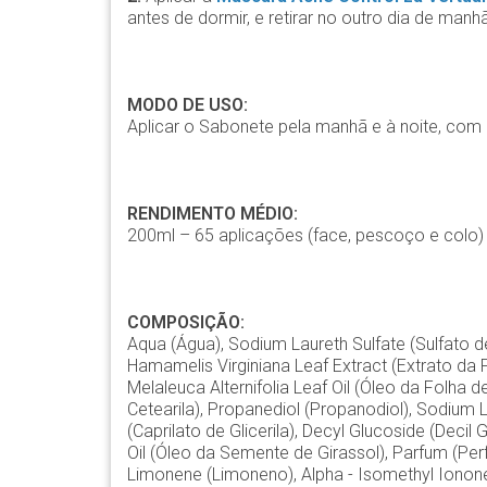
antes de dormir, e retirar no outro dia de manhã
MODO DE USO:
Aplicar o Sabonete pela manhã e à noite, co
RENDIMENTO MÉDIO:
200ml – 65 aplicações (face, pescoço e colo)
COMPOSIÇÃO:
Aqua (Água), Sodium Laureth Sulfate (Sulfato
Hamamelis Virginiana Leaf Extract (Extrato da 
Melaleuca Alternifolia Leaf Oil (Óleo da Folha de
Cetearila), Propanediol (Propanodiol), Sodium La
(Caprilato de Glicerila), Decyl Glucoside (Decil
Oil (Óleo da Semente de Girassol), Parfum (Perfum
Limonene (Limoneno), Alpha - Isomethyl Ionone 