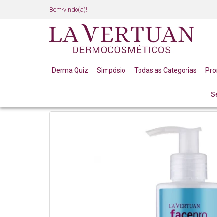
Bem-vindo(a)!
Derma Quiz
Simpósio
Todas as Categorias
Pr
S
ROSTO
ACNE E OLEOSIDADE
SABONETE LIQUI