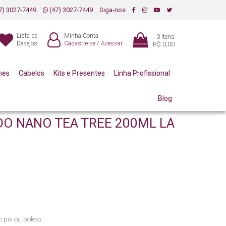
7) 3027-7449
(47) 3027-7449
Siga-nos
Lista de
Minha Conta
0
Itens
Desejos
Cadastre-se
/
Acessar
R$ 0,00
mes
Cabelos
Kits e Presentes
Linha Profissional
Blog
DO NANO TEA TREE 200ML LA
 pix ou boleto.