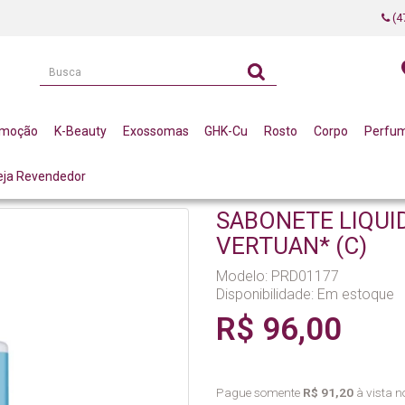
(4
omoção
K-Beauty
Exossomas
GHK-Cu
Rosto
Corpo
Perfu
eja Revendedor
DO NANO TEA TREE 200ML LA VERTUAN* (C)
SABONETE LIQUI
VERTUAN* (C)
Modelo: PRD01177
Disponibilidade:
Em estoque
R$ 96,00
Pague somente
R$ 91,20
à vista no