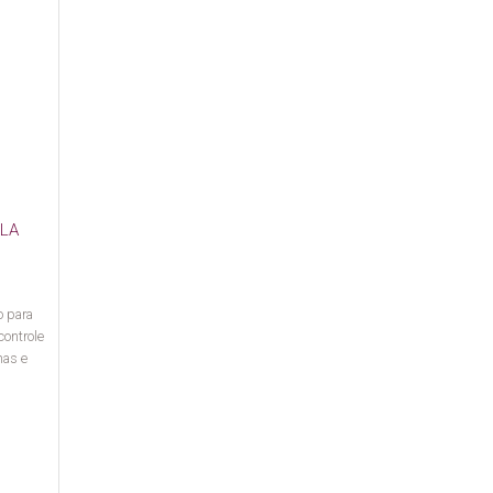
 LA
o para
controle
has e
s.