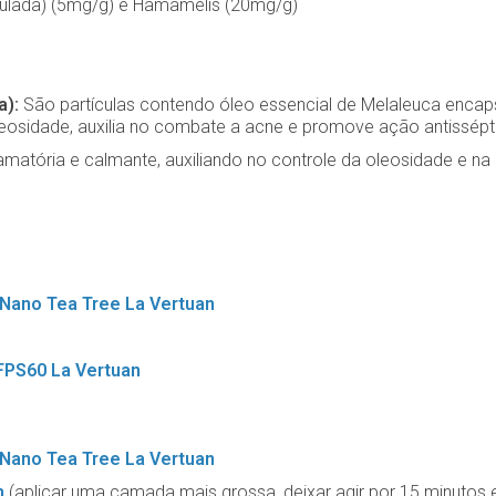
ulada) (5mg/g) e Hamamélis (20mg/g)
a):
São partículas contendo óleo essencial de Melaleuca enc
oleosidade, auxilia no combate a acne e promove ação antissépti
flamatória e calmante, auxiliando no controle da oleosidade e na
 Nano Tea Tree La Vertuan
 FPS60 La Vertuan
 Nano Tea Tree La Vertuan
n
(aplicar uma camada mais grossa, deixar agir por 15 minutos 