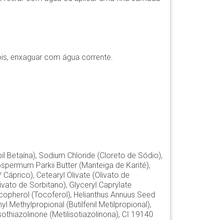
is, enxaguar com água corrente.
Betaína), Sodium Chloride (Cloreto de Sódio),
spermum Parkii Butter (Manteiga de Karité),
/ Cáprico), Cetearyl Olivate (Olivato de
livato de Sorbitano), Glyceryl Caprylate
Tocopherol (Tocoferol), Helianthus Annuus Seed
l Methylpropional (Butilfenil Metilpropional),
othiazolinone (Metilisotiazolinona), CI 19140