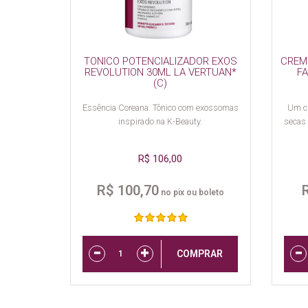
TONICO POTENCIALIZADOR EXOS
CREM
REVOLUTION 30ML LA VERTUAN*
FA
(C)
Essência Coreana. Tônico com exossomas
Um cr
inspirado na K-Beauty.
secas 
R$ 106,00
R$ 100,70
no pix ou boleto
COMPRAR