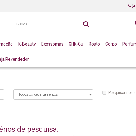
(4
omoção
K-Beauty
Exossomas
GHK-Cu
Rosto
Corpo
Perfu
eja Revendedor
Pesquisar nos 
érios de pesquisa.