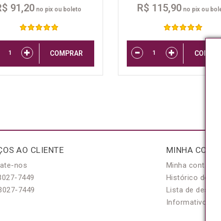
R$ 91,20
R$ 115,90
no pix ou boleto
no pix ou bol
COMPRAR
COMPR
ÇOS AO CLIENTE
MINHA CONT
ate-nos
Minha conta
3027-7449
Histórico de pe
3027-7449
Lista de desejo
Informativo