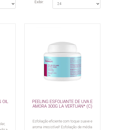
Exibir:
 OIL
PEELING ESFOLIANTE DE UVA E
AMORA 300G LA VERTUAN* (C)
Esfoliação eficiente com toque suave e
lar,
aroma irresistível! Esfoliação de média
dir a