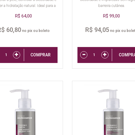
r a hidratação natural. Ideal para a
barreira cutânea.
rotina de skincare adolescente.
R$ 64,00
R$ 99,00
R$ 60,80
R$ 94,05
no pix ou boleto
no pix ou bole
COMPRAR
COMPR