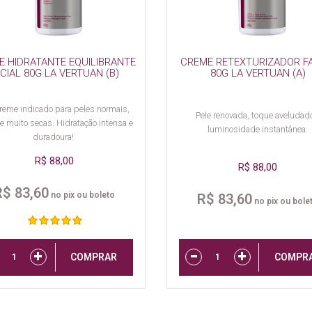
E HIDRATANTE EQUILIBRANTE
CREME RETEXTURIZADOR F
CIAL 80G LA VERTUAN (B)
80G LA VERTUAN (A)
eme indicado para peles normais,
Pele renovada, toque aveludad
e muito secas. Hidratação intensa e
luminosidade instantânea.
duradoura!
R$ 88,00
R$ 88,00
R$ 83,60
no pix ou boleto
R$ 83,60
no pix ou bole
COMPRAR
COMPR