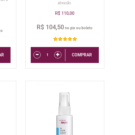
abrasão.
R$ 110,00
R$ 104,50
no pix ou boleto
to
AR
COMPRAR