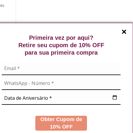
eto
AR
Primeira vez por aqui?
Retire seu cupom de 10% OFF
para sua primeira compra
Exibindo de 1 a 11 do total de 11 (1 páginas)
A
NOSSAS REDES
didos
s
Obter Cupom de
10% OFF