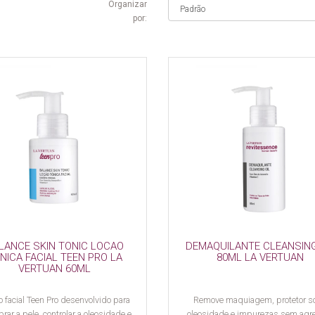
Organizar
por:
LANCE SKIN TONIC LOCAO
DEMAQUILANTE CLEANSING
NICA FACIAL TEEN PRO LA
80ML LA VERTUAN
VERTUAN 60ML
o facial Teen Pro desenvolvido para
Remove maquiagem, protetor so
brar a pele, controlar a oleosidade e
oleosidade e impurezas sem agre