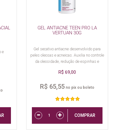
ACIAL
GEL ANTIACNE TEEN PRO LA
VERTUAN 30G
Gel secativo antiacne desenvolvido para
o e
peles oleosas e acneicas. Auxilia no controle
da oleosidade, redução de espinhas e
melhora da aparência dos poros.
R$ 69,00
R$ 65,55
no pix ou boleto
to
AR
COMPRAR