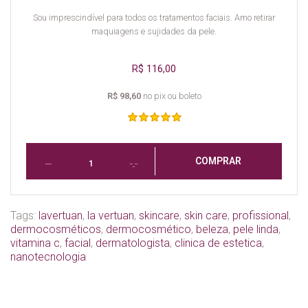
Sou imprescindível para todos os tratamentos faciais. Amo retirar
maquiagens e sujidades da pele.
R$ 116,00
R$ 98,60
no pix ou boleto
COMPRAR
Tags:
lavertuan
,
la vertuan
,
skincare
,
skin care
,
profissional
,
dermocosméticos
,
dermocosmético
,
beleza
,
pele linda
,
vitamina c
,
facial
,
dermatologista
,
clinica de estetica
,
nanotecnologia