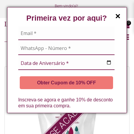
Bem-vindo(a)!
(47) 3027-7449
(47) 3027-7449
Primeira vez por aqui?
0
REFIL SABONETE LIQUIDO NANO TEA TREE 1L LA VERTUAN* (D)
Obter Cupom de 10% OFF
ESSE ACABOU :(
Inscreva-se agora e ganhe 10% de desconto
em sua primeira compra.