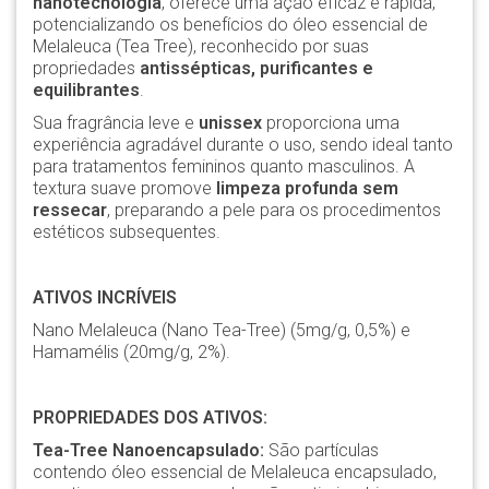
nanotecnologia
, oferece uma ação eficaz e rápida,
potencializando os benefícios do óleo essencial de
Melaleuca (Tea Tree), reconhecido por suas
propriedades
antissépticas, purificantes e
equilibrantes
.
Sua fragrância leve e
unissex
proporciona uma
experiência agradável durante o uso, sendo ideal tanto
para tratamentos femininos quanto masculinos. A
textura suave promove
limpeza profunda sem
ressecar
, preparando a pele para os procedimentos
estéticos subsequentes.
ATIVOS INCRÍVEIS
Nano Melaleuca (Nano Tea-Tree) (5mg/g, 0,5%) e
Hamamélis (20mg/g, 2%).
PROPRIEDADES DOS ATIVOS:
Tea-Tree Nanoencapsulado:
São partículas
contendo óleo essencial de Melaleuca encapsulado,