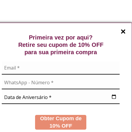
Primeira vez por aqui?
Retire seu cupom de 10% OFF
para sua primeira compra
Exibindo de 1 a 9 do total de 9 (1 páginas)
A
NOSSAS REDES
didos
s
Obter Cupom de
10% OFF