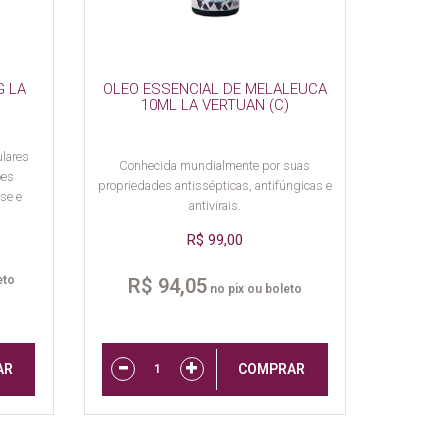
G LA
OLEO ESSENCIAL DE MELALEUCA
10ML LA VERTUAN (C)
ulares
Conhecida mundialmente por suas
ões
propriedades antissépticas, antifúngicas e
se e
antivirais.
R$ 99,00
eto
R$ 94,05
no pix ou boleto
AR
COMPRAR