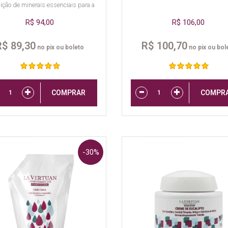
ição de minerais essenciais para a
pele.
R$ 94,00
R$ 106,00
R$ 89,30
R$ 100,70
no pix ou boleto
no pix ou bol
COMPRAR
COMPR
-30%