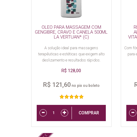
OLEO PARA MASSAGEM COM
R
GENGIBRE, CRAVO E CANELA 500ML
A
LA VERTUAN* (C)
VIT
A solução ideal para massagens
Com fór
terapêuticas e estéticas que exigem alto
para 
deslizamento e resultados rápidos.
R$ 128,00
R$ 121,60
no pix ou boleto
COMPRAR