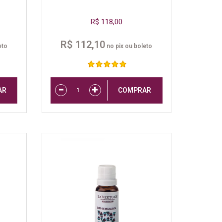
R$ 118,00
R$ 112,10
eto
no pix ou boleto
AR
COMPRAR