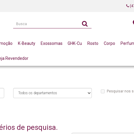
(4
omoção
K-Beauty
Exossomas
GHK-Cu
Rosto
Corpo
Perfu
eja Revendedor
Pesquisar nos 
érios de pesquisa.