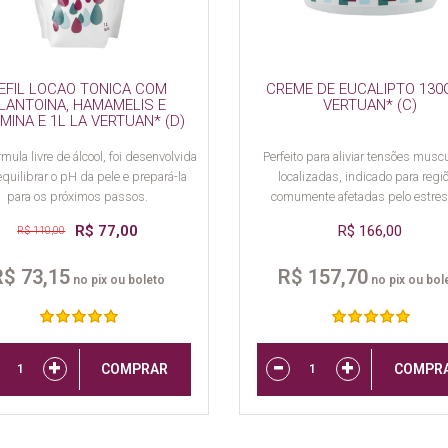
EFIL LOCAO TONICA COM
CREME DE EUCALIPTO 130
LANTOINA, HAMAMELIS E
VERTUAN* (C)
AMINA E 1L LA VERTUAN* (D)
mula livre de álcool, foi desenvolvida
Perfeito para aliviar tensões musc
equilibrar o pH da pele e prepará-la
localizadas, indicado para regi
para os próximos passos.
comumente afetadas pelo estres
tensão.
R$ 77,00
R$ 166,00
R$ 110,00
R$ 73,15
R$ 157,70
no pix ou boleto
no pix ou bol
COMPRAR
COMPR