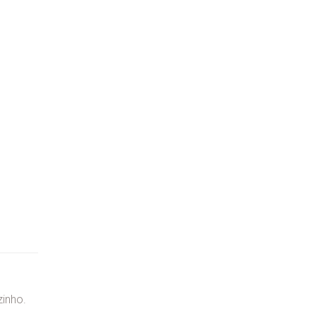
o
inho.