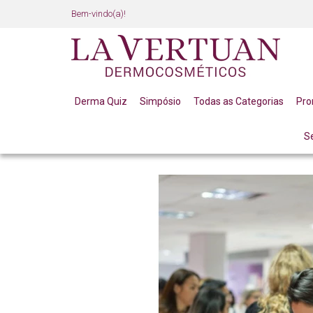
Bem-vindo(a)!
Derma Quiz
Simpósio
Todas as Categorias
Pr
S
BLOG
NETWORKING NA ESTÉTICA: COMO CONEXÕE