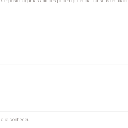
simpósio, algumas atitudes podem potencializar seus resultad
s que conheceu.