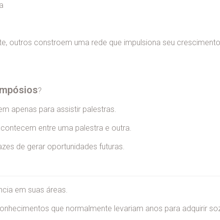
a
te, outros constroem uma rede que impulsiona seu cresciment
simpósios
?
m apenas para assistir palestras.
acontecem entre uma palestra e outra.
es de gerar oportunidades futuras.
ncia em suas áreas.
conhecimentos que normalmente levariam anos para adquirir soz