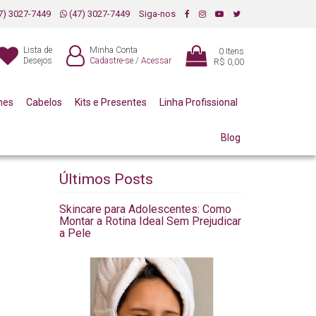
7) 3027-7449
(47) 3027-7449
Siga-nos
Lista de
Minha Conta
0
Itens
Desejos
Cadastre-se
/
Acessar
R$ 0,00
mes
Cabelos
Kits e Presentes
Linha Profissional
Blog
Últimos Posts
Skincare para Adolescentes: Como
Montar a Rotina Ideal Sem Prejudicar
a Pele