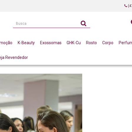
(4
omoção
K-Beauty
Exossomas
GHK-Cu
Rosto
Corpo
Perfu
eja Revendedor
S PROFISSIONAIS IMPULSIONAM SUA CARREIRA