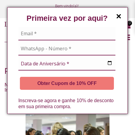
Bem-vindo(a)!
(47) 3027-7449
(47) 3027-7449
Primeira vez por aqui?
0
BLOG
Posts com as tags: networking
Obter Cupom de 10% OFF
Networking na Estética: Como Conexões Profissionais
Impulsionam Sua Carreira
Inscreva-se agora e ganhe 10% de desconto
em sua primeira compra.