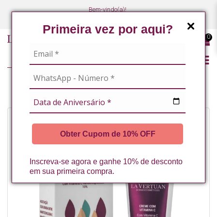
Bem-vindo(a)!
(47) 3027-7449
(47) 3027-7449
Primeira vez por aqui?
0
MANCHAS
CREME COM VITAMINA C 60 G LA VERTUAN* (D)
Obter Cupom de 10% OFF
Inscreva-se agora e ganhe 10% de desconto
em sua primeira compra.