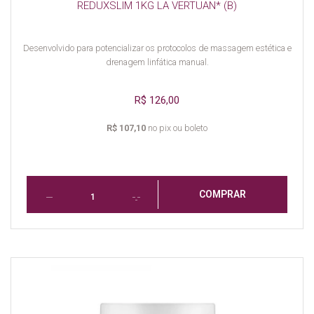
REDUXSLIM 1KG LA VERTUAN* (B)
Desenvolvido para potencializar os protocolos de massagem estética e
drenagem linfática manual.
R$ 126,00
R$ 107,10
no pix ou boleto
COMPRAR