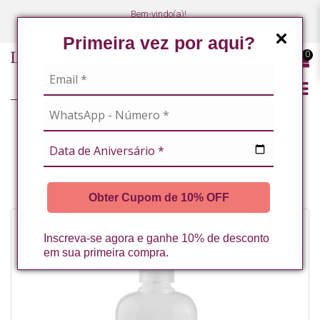
Bem-vindo(a)!
(47) 3027-7449
(47) 3027-7449
Primeira vez por aqui?
0
LINHA PROFISSIONAL
TERMO FLUIDO COM NICOTINATO DE METILA + ATIVOS 500ML LA
VERTUAN* (B)
Obter Cupom de 10% OFF
Inscreva-se agora e ganhe 10% de desconto
em sua primeira compra.