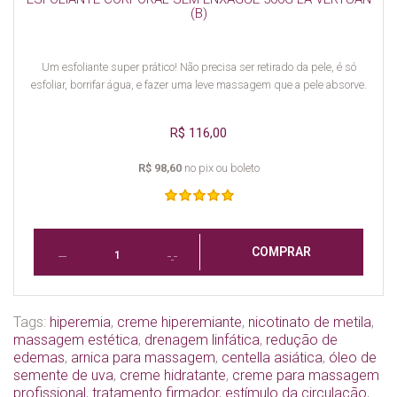
(B)
Um esfoliante super prático! Não precisa ser retirado da pele, é só
esfoliar, borrifar água, e fazer uma leve massagem que a pele absorve.
R$ 116,00
R$ 98,60
no pix ou boleto
COMPRAR
Tags:
hiperemia
,
creme hiperemiante
,
nicotinato de metila
,
massagem estética
,
drenagem linfática
,
redução de
edemas
,
arnica para massagem
,
centella asiática
,
óleo de
semente de uva
,
creme hidratante
,
creme para massagem
profissional
,
tratamento firmador
,
estímulo da circulação
,