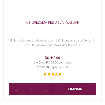
KIT LIPEDEMA REDUX LA VERTUAN
Potencialize seus tratamentos com o Kit Lipedema da La Vertuan!
Fórmulas incríveis com ativos de alta eficácia.
R$ 468,00
até 5x de R$ 93,60 sem juros
R$ 397,80
no pix ou boleto
COMPRAR