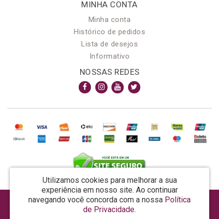
MINHA CONTA
Minha conta
Histórico de pedidos
Lista de desejos
Informativo
NOSSAS REDES
Utilizamos cookies para melhorar a sua
experiência em nosso site.
Ao continuar
navegando você concorda com a nossa
Política
AROMA & MAGIA MANUF DE PROD COSMECEUTICOS LTDA EPP - CNPJ: 81.362.295/0001-48
de Privacidade
.
Rua da Prosperidade, 480 - Araquari - SC - CEP: 89245-000