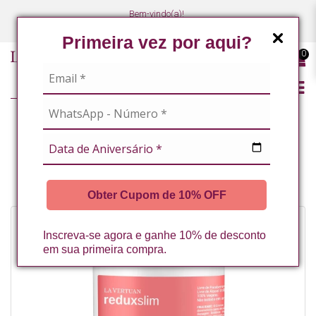
Bem-vindo(a)!
(47) 3027-7449
(47) 3027-7449
Primeira vez por aqui?
0
CREME HIPEREMIANTE COM NICOTINATO DE METILA + ATIVOS 1KG
REDUX SLIM LA VERTUAN* (A)
Obter Cupom de 10% OFF
Inscreva-se agora e ganhe 10% de desconto
em sua primeira compra.