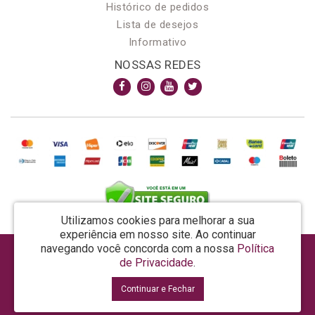
Histórico de pedidos
Lista de desejos
Informativo
NOSSAS REDES
Utilizamos cookies para melhorar a sua
experiência em nosso site.
Ao continuar
navegando você concorda com a nossa
Política
AROMA & MAGIA MANUF DE PROD COSMECEUTICOS LTDA EPP - CNPJ: 81.362.295/0001-48
de Privacidade
.
Rua da Prosperidade, 480 - Araquari - SC - CEP: 89245-000
Continuar e Fechar
La Vertuan © 2026
Desenvolvido por
88digital