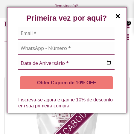
Bem-vindo(a)!
(47) 3027-7449
(47) 3027-7449
Primeira vez por aqui?
0
LINHA PROFISSIONAL
REFIL SABONETE LIQUIDO NANO TEA TREE 1L LA VERTUAN* (D)
Obter Cupom de 10% OFF
Inscreva-se agora e ganhe 10% de desconto
em sua primeira compra.
ESSE ACABOU :(