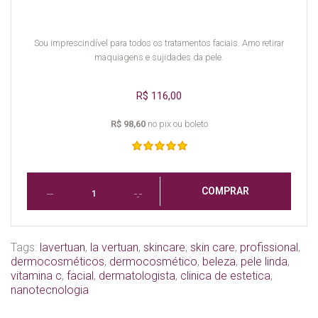
Sou imprescindível para todos os tratamentos faciais. Amo retirar
maquiagens e sujidades da pele.
R$ 116,00
R$ 98,60
no pix ou boleto
COMPRAR
Tags:
lavertuan
,
la vertuan
,
skincare
,
skin care
,
profissional
,
dermocosméticos
,
dermocosmético
,
beleza
,
pele linda
,
vitamina c
,
facial
,
dermatologista
,
clinica de estetica
,
nanotecnologia