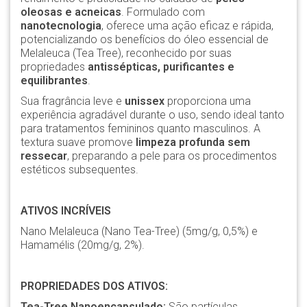
oleosas e acneicas
. Formulado com
nanotecnologia
, oferece uma ação eficaz e rápida,
potencializando os benefícios do óleo essencial de
Melaleuca (Tea Tree), reconhecido por suas
propriedades
antissépticas, purificantes e
equilibrantes
.
Sua fragrância leve e
unissex
proporciona uma
experiência agradável durante o uso, sendo ideal tanto
para tratamentos femininos quanto masculinos. A
textura suave promove
limpeza profunda sem
ressecar
, preparando a pele para os procedimentos
estéticos subsequentes.
ATIVOS INCRÍVEIS
Nano Melaleuca (Nano Tea-Tree) (5mg/g, 0,5%) e
Hamamélis (20mg/g, 2%).
PROPRIEDADES DOS ATIVOS:
Tea-Tree Nanoencapsulado:
São partículas