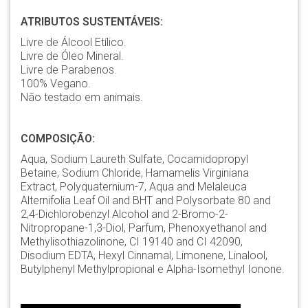
ATRIBUTOS SUSTENTÁVEIS:
Livre de Álcool Etílico.
Livre de Óleo Mineral.
Livre de Parabenos.
100% Vegano.
Não testado em animais.
COMPOSIÇÃO:
Aqua, Sodium Laureth Sulfate, Cocamidopropyl
Betaine, Sodium Chloride, Hamamelis Virginiana
Extract, Polyquaternium-7, Aqua and Melaleuca
Alternifolia Leaf Oil and BHT and Polysorbate 80 and
2,4-Dichlorobenzyl Alcohol and 2-Bromo-2-
Nitropropane-1,3-Diol, Parfum, Phenoxyethanol and
Methylisothiazolinone, CI 19140 and CI 42090,
Disodium EDTA, Hexyl Cinnamal, Limonene, Linalool,
Butylphenyl Methylpropional e Alpha-Isomethyl Ionone.