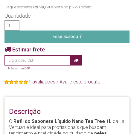
Pague somente
R$ 98,60
à vista no pix ou boleto.
Quantidade
Esse acabou :(
Estimar frete
Não sei meu CEP
1 avaliações
/
Avalie este produto
Descrição
O
Refil do Sabonete Líquido Nano Tea Tree 1L
da La
Vertuan é ideal para profissionais que buscam
rendimento e praticidade no cuidado de
peles