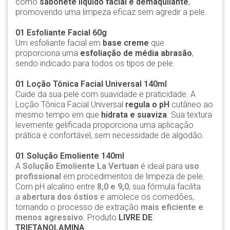
como
sabonete líquido facial e demaquilante
,
promovendo uma limpeza eficaz sem agredir a pele.
01 Esfoliante Facial 60g
Um esfoliante facial em
base creme
que
proporciona uma
esfoliação de média abrasão
,
sendo indicado para todos os tipos de pele.
01 Loção Tônica Facial Universal 140ml
Cuide da sua pele com suavidade e praticidade. A
Loção Tônica Facial Universal
regula o pH
cutâneo ao
mesmo tempo em que
hidrata e suaviza
. Sua textura
levemente gelificada proporciona uma aplicação
prática e confortável, sem necessidade de algodão.
01 Solução Emoliente 140ml
A
Solução Emoliente La Vertuan
é ideal para
uso
profissional
em procedimentos de limpeza de pele.
Com pH alcalino entre
8,0 e 9,0
, sua fórmula facilita
a
abertura dos óstios
e amolece os comedões,
tornando o processo de extração
mais eficiente e
menos agressivo
.
Produto
LIVRE DE
TRIETANOLAMINA
.