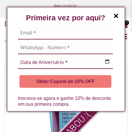
Bem-vindo(a)!
(47) 3027-7449
(47) 3027-7449
Primeira vez por aqui?
0
MASCARA EMOLIENTE FACIAL 60G LA VERTUAN* (B)
Obter Cupom de 10% OFF
Inscreva-se agora e ganhe 10% de desconto
em sua primeira compra.