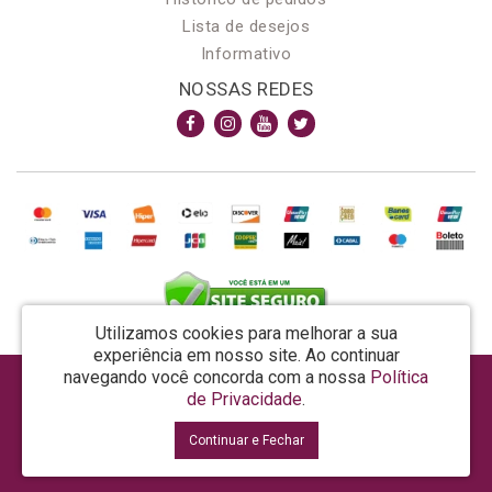
Lista de desejos
Informativo
NOSSAS REDES
Utilizamos cookies para melhorar a sua
experiência em nosso site.
Ao continuar
navegando você concorda com a nossa
Política
AROMA & MAGIA MANUF DE PROD COSMECEUTICOS LTDA EPP - CNPJ: 81.362.295/0001-48
de Privacidade
.
Rua da Prosperidade, 480 - Araquari - SC - CEP: 89245-000
Continuar e Fechar
La Vertuan © 2026
Desenvolvido por
88digital