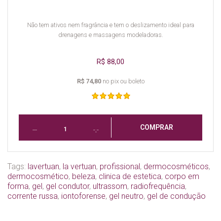
Não tem ativos nem fragrância e tem o deslizamento ideal para
drenagens e massagens modeladoras.
R$ 88,00
R$ 74,80
no pix ou boleto
COMPRAR
Tags:
lavertuan
,
la vertuan
,
profissional
,
dermocosméticos
,
dermocosmético
,
beleza
,
clinica de estetica
,
corpo em
forma
,
gel
,
gel condutor
,
ultrassom
,
radiofrequência
,
corrente russa
,
iontoforense
,
gel neutro
,
gel de condução