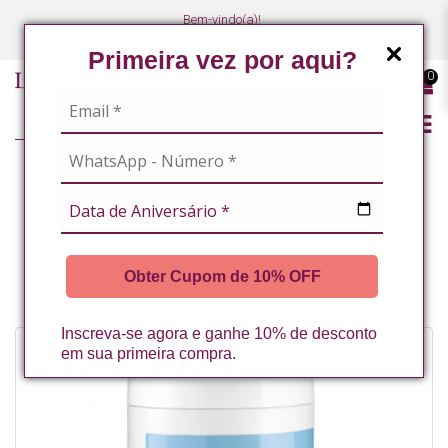
Bem-vindo(a)!
(47) 3027-7449
(47) 3027-7449
Primeira vez por aqui?
0
LINHA PROFISSIONAL
MASSOTERAPEUTAS / ESTETICISTAS CORPORAIS
TERAPÊUTICA E RELAXANTE
Obter Cupom de 10% OFF
GEL DE CONDUÇÃO NEUTRO 1KG LA VERTUAN (C)
Inscreva-se agora e ganhe 10% de desconto
em sua primeira compra.