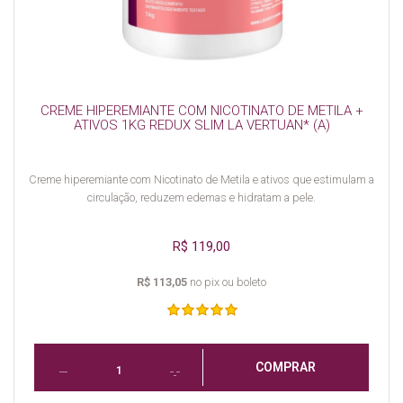
CREME HIPEREMIANTE COM NICOTINATO DE METILA +
ATIVOS 1KG REDUX SLIM LA VERTUAN* (A)
Creme hiperemiante com Nicotinato de Metila e ativos que estimulam a
circulação, reduzem edemas e hidratam a pele.
R$ 119,00
R$ 113,05
no pix ou boleto
COMPRAR