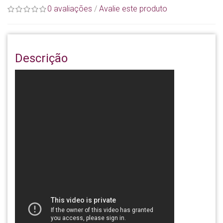
0 avaliações
/
Avalie este produto
Descrição