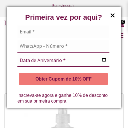
Bem-vindo(a)!
(47) 3027-7449
(47) 3027-7449
Primeira vez por aqui?
0
LINHA PROFISSIONAL
MASSOTERAPEUTAS / ESTETICISTAS CORPORAIS
LIPEDEMA
TERMO FLUIDO COM NICOTINATO DE METILA + ATIVOS 500ML LA
Obter Cupom de 10% OFF
VERTUAN* (B)
Inscreva-se agora e ganhe 10% de desconto
em sua primeira compra.