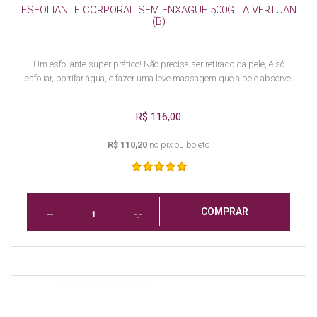
ESFOLIANTE CORPORAL SEM ENXAGUE 500G LA VERTUAN
(B)
Um esfoliante super prático! Não precisa ser retirado da pele, é só
esfoliar, borrifar água, e fazer uma leve massagem que a pele absorve.
R$ 116,00
R$ 110,20
no pix ou boleto
COMPRAR