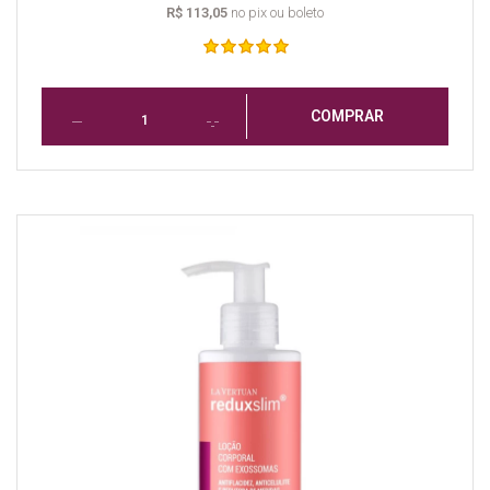
R$ 113,05
no pix ou boleto
COMPRAR