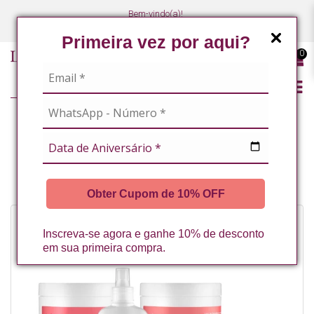
Bem-vindo(a)!
(47) 3027-7449
(47) 3027-7449
Primeira vez por aqui?
0
LINHA PROFISSIONAL
MASSOTERAPEUTAS / ESTETICISTAS CORPORAIS
KIT LIPEDEMA REDUX LA VERTUAN
Obter Cupom de 10% OFF
Inscreva-se agora e ganhe 10% de desconto
em sua primeira compra.