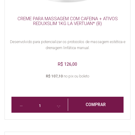
CREME PARA MASSAGEM COM CAFEINA + ATIVOS
REDUXSLIM 1KG LA VERTUAN* (B)
Desenvolvido para potencializar os protocolos de massagem estética e
drenagem linfática manual.
R$ 126,00
R$ 107,10
no pix ou boleto
COMPRAR