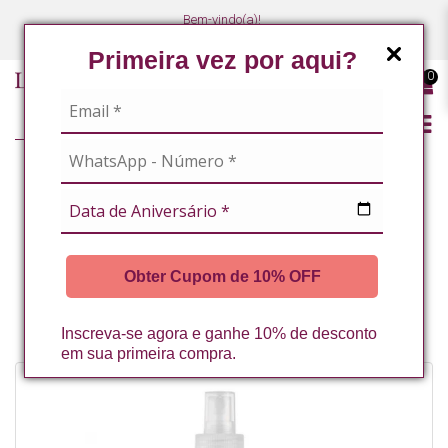
Bem-vindo(a)!
(47) 3027-7449
(47) 3027-7449
Primeira vez por aqui?
0
LINHA PROFISSIONAL
MASSOTERAPEUTAS / ESTETICISTAS CORPORAIS
ESTÉTICA CORPORAL
Obter Cupom de 10% OFF
TERMO FLUIDO COM NICOTINATO DE METILA + ATIVOS 500ML LA
VERTUAN* (B)
Inscreva-se agora e ganhe 10% de desconto
em sua primeira compra.