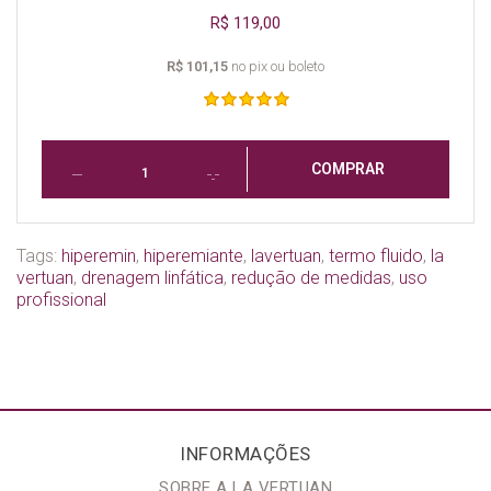
R$ 119,00
R$ 101,15
no pix ou boleto
COMPRAR
Tags:
hiperemin
,
hiperemiante
,
lavertuan
,
termo fluido
,
la
vertuan
,
drenagem linfática
,
redução de medidas
,
uso
profissional
INFORMAÇÕES
SOBRE A LA VERTUAN