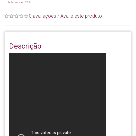
Não sei meu CEP
0 avaliações
/
Avalie este produto
Descrição