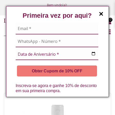
Bem-vindo(a)!
(47) 3027-7449
(47) 3027-7449
Primeira vez por aqui?
0
LINHA PROFISSIONAL
MASSOTERAPEUTAS / ESTETICISTAS CORPORAIS
ESTÉTICA CORPORAL
Obter Cupom de 10% OFF
OLEO PARA MASSAGEM COM ARNICA E CENTELLA ASIATICA 500ML LA
VERTUAN* (B)
Inscreva-se agora e ganhe 10% de desconto
em sua primeira compra.