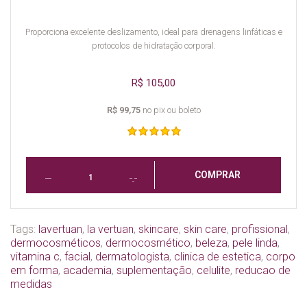
Proporciona excelente deslizamento, ideal para drenagens linfáticas e
protocolos de hidratação corporal.
R$ 105,00
R$ 99,75
no pix ou boleto
COMPRAR
Tags:
lavertuan
,
la vertuan
,
skincare
,
skin care
,
profissional
,
dermocosméticos
,
dermocosmético
,
beleza
,
pele linda
,
vitamina c
,
facial
,
dermatologista
,
clinica de estetica
,
corpo
em forma
,
academia
,
suplementação
,
celulite
,
reducao de
medidas