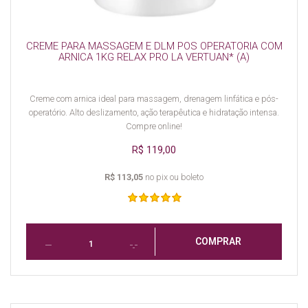
CREME PARA MASSAGEM E DLM POS OPERATORIA COM
ARNICA 1KG RELAX PRO LA VERTUAN* (A)
Creme com arnica ideal para massagem, drenagem linfática e pós-
operatório. Alto deslizamento, ação terapêutica e hidratação intensa.
Compre online!
R$ 119,00
R$ 113,05
no pix ou boleto
COMPRAR