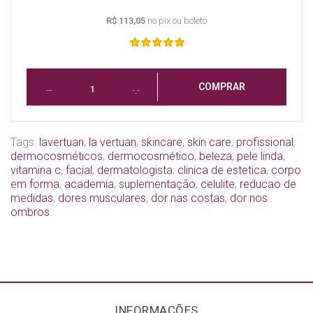
R$ 113,05
no pix ou boleto
COMPRAR
Tags:
lavertuan
,
la vertuan
,
skincare
,
skin care
,
profissional
,
dermocosméticos
,
dermocosmético
,
beleza
,
pele linda
,
vitamina c
,
facial
,
dermatologista
,
clinica de estetica
,
corpo
em forma
,
academia
,
suplementação
,
celulite
,
reducao de
medidas
,
dores musculares
,
dor nas costas
,
dor nos
ombros
INFORMAÇÕES